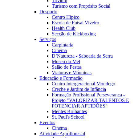
Trivium
Turismo com Propósito Social
Desporto
Centro Hípico
Escola de Futsal Viveiro
Health Club
Secção de Kickboxing
Serviços
Carpintaria
Cinema
D`Natureza - Saboaria da Serra
Museu do Mel
Salão de Festas
Viaturas e Máquinas
Educação e Formação
Centro Intergeracional Mondego
Creche e Jardim de Infância
Formação Profissional Perseverança -
Projeto "VALORIZAR TALENTOS E
POTENCIAR APTIDÕES"
Mentes Brilhantes
St. Paul's School
Eventos
Cinema
Atividade Agroflorestal