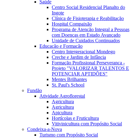
Saúde
Centro Social Residencial Planalto do
Ingote
Clínica de Fisioterapia e Reabilitação
Hospital Compaixão
Programa de Atenção Integral a Pessoas
com Doenças em Estado Avançado
Unidade de Cuidados Continuados
Educação e Formação
Centro Intergeracional Mondego
Creche e Jardim de Infância
Formação Profissional Perseverança -
Projeto "VALORIZAR TALENTOS E
POTENCIAR APTIDÕES"
Mentes Brilhantes
St. Paul's School
Fundão
Atividade Agroflorestal
Agricultura
Agricultura
Apicultura
Hortícolas e Fruticultura
Vitivinicultura com Propósito Social
Condeixa-a-Nova
Turismo com Propósito Social