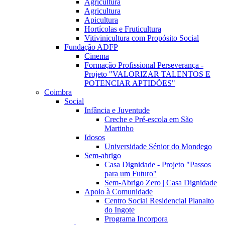
Agricultura
Agricultura
Apicultura
Hortícolas e Fruticultura
Vitivinicultura com Propósito Social
Fundação ADFP
Cinema
Formação Profissional Perseverança -
Projeto "VALORIZAR TALENTOS E
POTENCIAR APTIDÕES"
Coimbra
Social
Infância e Juventude
Creche e Pré-escola em São
Martinho
Idosos
Universidade Sénior do Mondego
Sem-abrigo
Casa Dignidade - Projeto "Passos
para um Futuro"
Sem-Abrigo Zero | Casa Dignidade
Apoio à Comunidade
Centro Social Residencial Planalto
do Ingote
Programa Incorpora