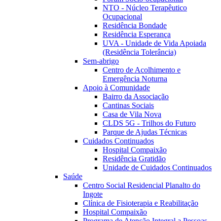
NTO - Núcleo Terapêutico
Ocupacional
Residência Bondade
Residência Esperança
UVA - Unidade de Vida Apoiada
(Residência Tolerância)
Sem-abrigo
Centro de Acolhimento e
Emergência Noturna
Apoio à Comunidade
Bairro da Associação
Cantinas Sociais
Casa de Vila Nova
CLDS 5G - Trilhos do Futuro
Parque de Ajudas Técnicas
Cuidados Continuados
Hospital Compaixão
Residência Gratidão
Unidade de Cuidados Continuados
Saúde
Centro Social Residencial Planalto do
Ingote
Clínica de Fisioterapia e Reabilitação
Hospital Compaixão
Programa de Atenção Integral a Pessoas