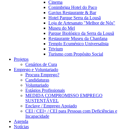
Cinema
Conimbriga Hotel do Paço
Gavius Restaurante & Bar
Hotel Parque Serra da Lousã
Loja de Artesanato "Melhor de Nós"
Museu do Mel
Parque Biológico da Serra da Lousã
Restaurante Museu da Chanfana
Templo Ecuménico Universalista
Trivium
Turismo com Propósito Social
Projetos
Cenários de Cura
Emprego e Voluntariado
Procura Emprego?
Candidaturas
Voluntariado
Estágios Profissionais
MEDIDA COMPROMISSO EMPREGO
SUSTENTÁVEL
Enclave / Emprego Apoiado
CEI / CEI+ / CEI para Pessoas com Deficiências e
Incapacidade
Agenda
Notícias