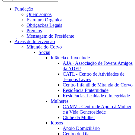
Fundação
Quem somos
Estrutura Orgânica
Obrigações Legais
Prémios
Mensagem do Presidente
Áreas de Intervenção
Miranda do Corvo
Social
Infância e Juventude
AJA - Associação de Jovens Amigos
da ADFP
CATL - Centro de Atividades de
Tempos Livres
Centro Infantil de Miranda do Corvo
Residência Fraternidade
Residências Lealdade e Integridade
Mulheres
CAMV - Centro de Apoio à Mulher
e à Vida Generosidade
Clube da Mulher
Idosos
Apoio Domiciliário
Centro de Dia