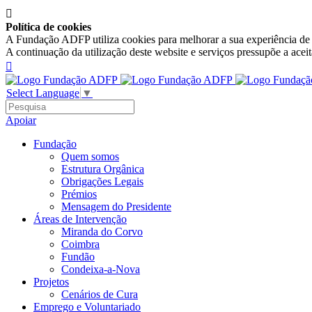

Política de cookies
A Fundação ADFP utiliza cookies para melhorar a sua experiência de n
A continuação da utilização deste website e serviços pressupõe a acei

Select Language
▼
Apoiar
Fundação
Quem somos
Estrutura Orgânica
Obrigações Legais
Prémios
Mensagem do Presidente
Áreas de Intervenção
Miranda do Corvo
Coimbra
Fundão
Condeixa-a-Nova
Projetos
Cenários de Cura
Emprego e Voluntariado