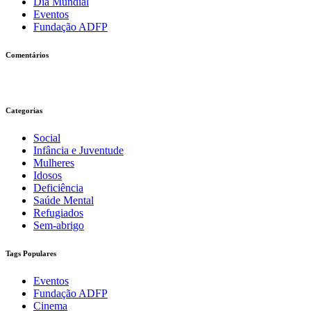
Dia Mundial
Eventos
Fundação ADFP
Comentários
Categorias
Social
Infância e Juventude
Mulheres
Idosos
Deficiência
Saúde Mental
Refugiados
Sem-abrigo
Tags Populares
Eventos
Fundação ADFP
Cinema