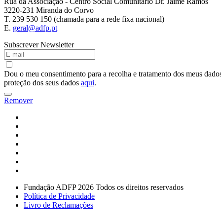
Rua da Associação - Centro Social Comunitário Dr. Jaime Ramos
3220-231 Miranda do Corvo
T. 239 530 150 (chamada para a rede fixa nacional)
E.
geral@adfp.pt
Subscrever Newsletter
Dou o meu consentimento para a recolha e tratamento dos meus dados 
proteção dos seus dados
aqui
.
Remover
Fundação ADFP 2026 Todos os direitos reservados
Política de Privacidade
Livro de Reclamações