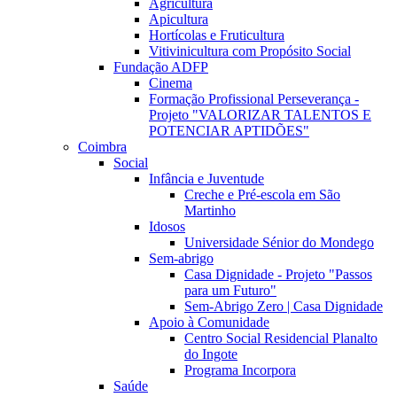
Agricultura
Apicultura
Hortícolas e Fruticultura
Vitivinicultura com Propósito Social
Fundação ADFP
Cinema
Formação Profissional Perseverança -
Projeto "VALORIZAR TALENTOS E
POTENCIAR APTIDÕES"
Coimbra
Social
Infância e Juventude
Creche e Pré-escola em São
Martinho
Idosos
Universidade Sénior do Mondego
Sem-abrigo
Casa Dignidade - Projeto "Passos
para um Futuro"
Sem-Abrigo Zero | Casa Dignidade
Apoio à Comunidade
Centro Social Residencial Planalto
do Ingote
Programa Incorpora
Saúde