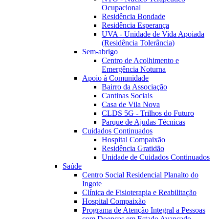
Ocupacional
Residência Bondade
Residência Esperança
UVA - Unidade de Vida Apoiada
(Residência Tolerância)
Sem-abrigo
Centro de Acolhimento e
Emergência Noturna
Apoio à Comunidade
Bairro da Associação
Cantinas Sociais
Casa de Vila Nova
CLDS 5G - Trilhos do Futuro
Parque de Ajudas Técnicas
Cuidados Continuados
Hospital Compaixão
Residência Gratidão
Unidade de Cuidados Continuados
Saúde
Centro Social Residencial Planalto do
Ingote
Clínica de Fisioterapia e Reabilitação
Hospital Compaixão
Programa de Atenção Integral a Pessoas
com Doenças em Estado Avançado