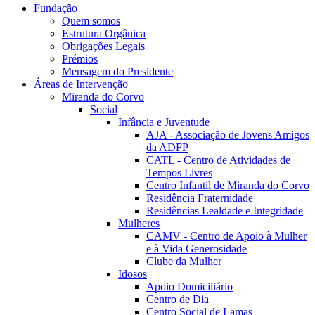
Fundação
Quem somos
Estrutura Orgânica
Obrigações Legais
Prémios
Mensagem do Presidente
Áreas de Intervenção
Miranda do Corvo
Social
Infância e Juventude
AJA - Associação de Jovens Amigos
da ADFP
CATL - Centro de Atividades de
Tempos Livres
Centro Infantil de Miranda do Corvo
Residência Fraternidade
Residências Lealdade e Integridade
Mulheres
CAMV - Centro de Apoio à Mulher
e à Vida Generosidade
Clube da Mulher
Idosos
Apoio Domiciliário
Centro de Dia
Centro Social de Lamas