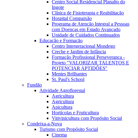
Centro Social Residencial Planalto do
Ingote
Clínica de Fisioterapia e Reabilitação
Hospital Compaixão
Programa de Atenção Integral a Pessoas
com Doenças em Estado Avançado
Unidade de Cuidados Continuados
Educação e Formação
Centro Intergeracional Mondego
Creche e Jardim de Infância
Formação Profissional Perseverança -
Projeto "VALORIZAR TALENTOS E
POTENCIAR APTIDÕES"
Mentes Brilhantes
St. Paul's School
Fundão
Atividade Agroflorestal
Agricultura
Agricultura
Apicultura
Hortícolas e Fruticultura
Vitivinicultura com Propósito Social
Condeixa-a-Nova
Turismo com Propósito Social
Cinema