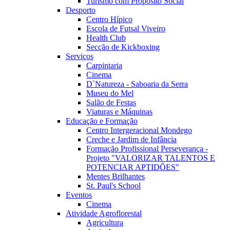
Turismo com Propósito Social
Desporto
Centro Hípico
Escola de Futsal Viveiro
Health Club
Secção de Kickboxing
Serviços
Carpintaria
Cinema
D`Natureza - Saboaria da Serra
Museu do Mel
Salão de Festas
Viaturas e Máquinas
Educação e Formação
Centro Intergeracional Mondego
Creche e Jardim de Infância
Formação Profissional Perseverança -
Projeto "VALORIZAR TALENTOS E
POTENCIAR APTIDÕES"
Mentes Brilhantes
St. Paul's School
Eventos
Cinema
Atividade Agroflorestal
Agricultura