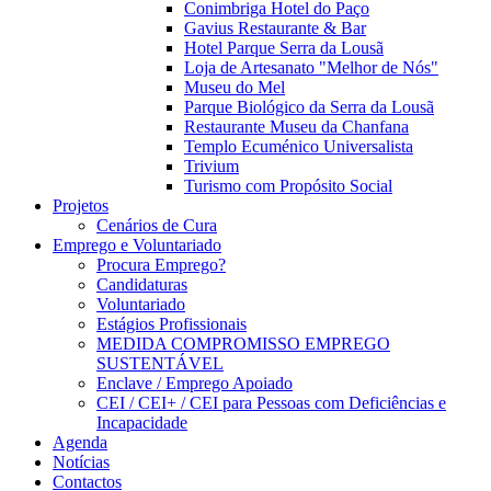
Conimbriga Hotel do Paço
Gavius Restaurante & Bar
Hotel Parque Serra da Lousã
Loja de Artesanato "Melhor de Nós"
Museu do Mel
Parque Biológico da Serra da Lousã
Restaurante Museu da Chanfana
Templo Ecuménico Universalista
Trivium
Turismo com Propósito Social
Projetos
Cenários de Cura
Emprego e Voluntariado
Procura Emprego?
Candidaturas
Voluntariado
Estágios Profissionais
MEDIDA COMPROMISSO EMPREGO
SUSTENTÁVEL
Enclave / Emprego Apoiado
CEI / CEI+ / CEI para Pessoas com Deficiências e
Incapacidade
Agenda
Notícias
Contactos