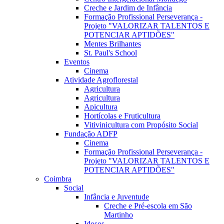
Creche e Jardim de Infância
Formação Profissional Perseverança -
Projeto "VALORIZAR TALENTOS E
POTENCIAR APTIDÕES"
Mentes Brilhantes
St. Paul's School
Eventos
Cinema
Atividade Agroflorestal
Agricultura
Agricultura
Apicultura
Hortícolas e Fruticultura
Vitivinicultura com Propósito Social
Fundação ADFP
Cinema
Formação Profissional Perseverança -
Projeto "VALORIZAR TALENTOS E
POTENCIAR APTIDÕES"
Coimbra
Social
Infância e Juventude
Creche e Pré-escola em São
Martinho
Idosos