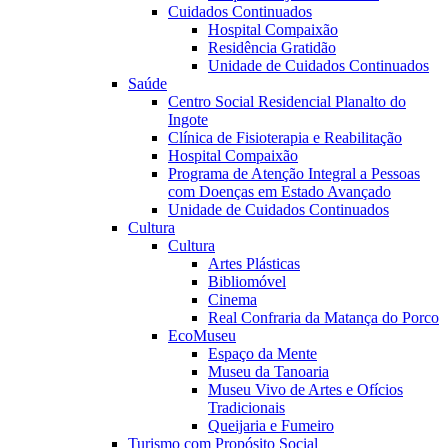
Cuidados Continuados
Hospital Compaixão
Residência Gratidão
Unidade de Cuidados Continuados
Saúde
Centro Social Residencial Planalto do
Ingote
Clínica de Fisioterapia e Reabilitação
Hospital Compaixão
Programa de Atenção Integral a Pessoas
com Doenças em Estado Avançado
Unidade de Cuidados Continuados
Cultura
Cultura
Artes Plásticas
Bibliomóvel
Cinema
Real Confraria da Matança do Porco
EcoMuseu
Espaço da Mente
Museu da Tanoaria
Museu Vivo de Artes e Ofícios
Tradicionais
Queijaria e Fumeiro
Turismo com Propósito Social