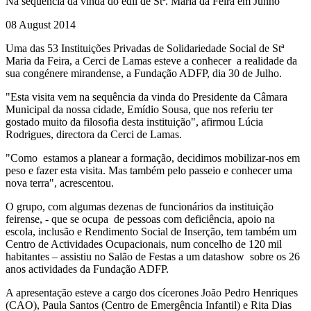
Na sequência da vinda do edil de Stª. Maria da Feira em Junho
08 August 2014
Uma das 53 Instituições Privadas de Solidariedade Social de Stª
Maria da Feira, a Cerci de Lamas esteve a conhecer a realidade da
sua congénere mirandense, a Fundação ADFP, dia 30 de Julho.
"Esta visita vem na sequência da vinda do Presidente da Câmara
Municipal da nossa cidade, Emídio Sousa, que nos referiu ter
gostado muito da filosofia desta instituição", afirmou Lúcia
Rodrigues, directora da Cerci de Lamas.
"Como estamos a planear a formação, decidimos mobilizar-nos em
peso e fazer esta visita. Mas também pelo passeio e conhecer uma
nova terra", acrescentou.
O grupo, com algumas dezenas de funcionários da instituição
feirense, - que se ocupa de pessoas com deficiência, apoio na
escola, inclusão e Rendimento Social de Inserção, tem também um
Centro de Actividades Ocupacionais, num concelho de 120 mil
habitantes – assistiu no Salão de Festas a um datashow sobre os 26
anos actividades da Fundação ADFP.
A apresentação esteve a cargo dos cícerones João Pedro Henriques
(CAO), Paula Santos (Centro de Emergência Infantil) e Rita Dias