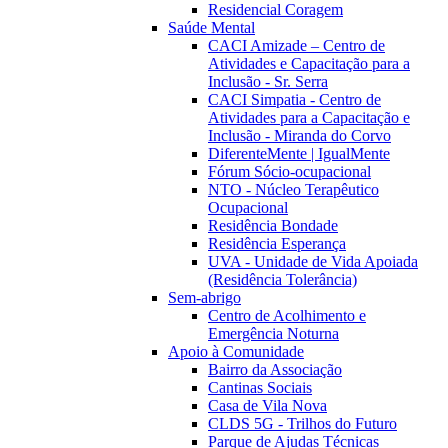
Residencial Coragem
Saúde Mental
CACI Amizade – Centro de
Atividades e Capacitação para a
Inclusão - Sr. Serra
CACI Simpatia - Centro de
Atividades para a Capacitação e
Inclusão - Miranda do Corvo
DiferenteMente | IgualMente
Fórum Sócio-ocupacional
NTO - Núcleo Terapêutico
Ocupacional
Residência Bondade
Residência Esperança
UVA - Unidade de Vida Apoiada
(Residência Tolerância)
Sem-abrigo
Centro de Acolhimento e
Emergência Noturna
Apoio à Comunidade
Bairro da Associação
Cantinas Sociais
Casa de Vila Nova
CLDS 5G - Trilhos do Futuro
Parque de Ajudas Técnicas