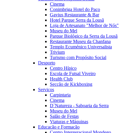
Cinema
Conimbriga Hotel do Paço
Gavius Restaurante & Bar
Hotel Parque Serra da Lousã
Loja de Artesanato "Melhor de Nós"
Museu do Mel
Parque Biológico da Serra da Lousã
Restaurante Museu da Chanfana
Templo Ecuménico Universalista
Trivium
Turismo com Propósito Social
Desporto
Centro Hípico
Escola de Futsal Viveiro
Health Club
Secção de Kickboxing
Serviços
Carpintaria
Cinema
D`Natureza - Saboaria da Serra
Museu do Mel
Salão de Festas
Viaturas e Máquinas
Educação e Formação
Centro Intergeracional Mondego