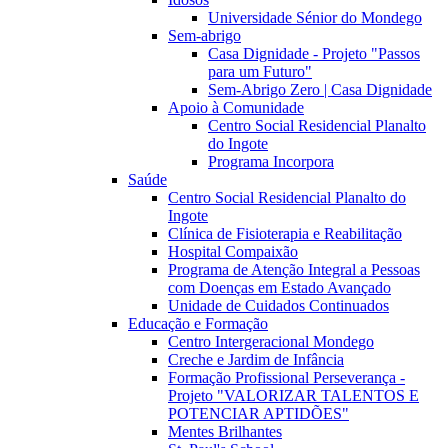
Universidade Sénior do Mondego
Sem-abrigo
Casa Dignidade - Projeto "Passos
para um Futuro"
Sem-Abrigo Zero | Casa Dignidade
Apoio à Comunidade
Centro Social Residencial Planalto
do Ingote
Programa Incorpora
Saúde
Centro Social Residencial Planalto do
Ingote
Clínica de Fisioterapia e Reabilitação
Hospital Compaixão
Programa de Atenção Integral a Pessoas
com Doenças em Estado Avançado
Unidade de Cuidados Continuados
Educação e Formação
Centro Intergeracional Mondego
Creche e Jardim de Infância
Formação Profissional Perseverança -
Projeto "VALORIZAR TALENTOS E
POTENCIAR APTIDÕES"
Mentes Brilhantes