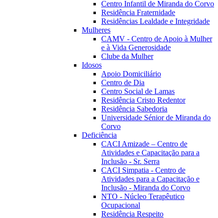
Centro Infantil de Miranda do Corvo
Residência Fraternidade
Residências Lealdade e Integridade
Mulheres
CAMV - Centro de Apoio à Mulher
e à Vida Generosidade
Clube da Mulher
Idosos
Apoio Domiciliário
Centro de Dia
Centro Social de Lamas
Residência Cristo Redentor
Residência Sabedoria
Universidade Sénior de Miranda do
Corvo
Deficiência
CACI Amizade – Centro de
Atividades e Capacitação para a
Inclusão - Sr. Serra
CACI Simpatia - Centro de
Atividades para a Capacitação e
Inclusão - Miranda do Corvo
NTO - Núcleo Terapêutico
Ocupacional
Residência Respeito