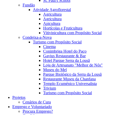
St. Paul's School
Fundão
Atividade Agroflorestal
Agricultura
Agricultura
Apicultura
Hortícolas e Fruticultura
Vitivinicultura com Propósito Social
Condeixa-a-Nova
Turismo com Propósito Social
Cinema
Conimbriga Hotel do Paço
Gavius Restaurante & Bar
Hotel Parque Serra da Lousã
Loja de Artesanato "Melhor de Nós"
Museu do Mel
Parque Biológico da Serra da Lousã
Restaurante Museu da Chanfana
Templo Ecuménico Universalista
Trivium
Turismo com Propósito Social
Projetos
Cenários de Cura
Emprego e Voluntariado
Procura Emprego?