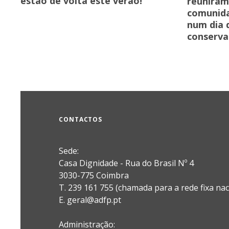
estão de volta este verão!
reuniram
comunida
num dia d
conserva
CONTACTOS
Sede:
Casa Dignidade - Rua do Brasil Nº 4
3030-775 Coimbra
T. 239 161 755 (chamada para a rede fixa nac
E. geral@adfp.pt
Administração: