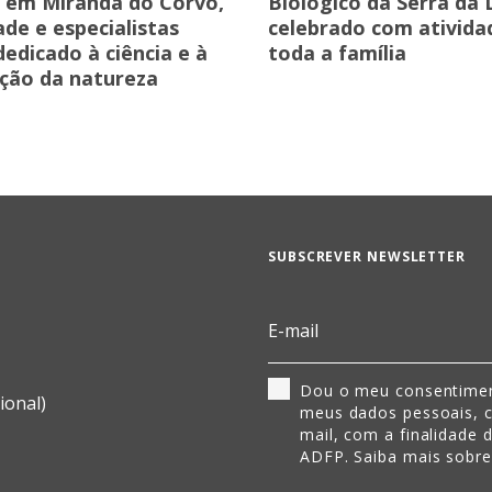
 em Miranda do Corvo,
Biológico da Serra da
de e especialistas
celebrado com ativida
edicado à ciência e à
toda a família
ção da natureza
SUBSCREVER NEWSLETTER
Dou o meu consentimen
ional)
meus dados pessoais, 
mail, com a finalidade 
ADFP. Saiba mais sobr