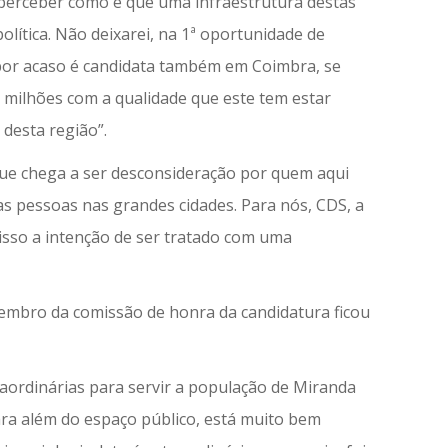
 perceber como é que uma infraestrutura destas
lítica. Não deixarei, na 1ª oportunidade de
por acaso é candidata também em Coimbra, se
7 milhões com a qualidade que este tem estar
desta região”.
que chega a ser desconsideração por quem aqui
as pessoas nas grandes cidades. Para nós, CDS, a
 isso a intenção de ser tratado com uma
 membro da comissão de honra da candidatura ficou
raordinárias para servir a população de Miranda
Para além do espaço público, está muito bem