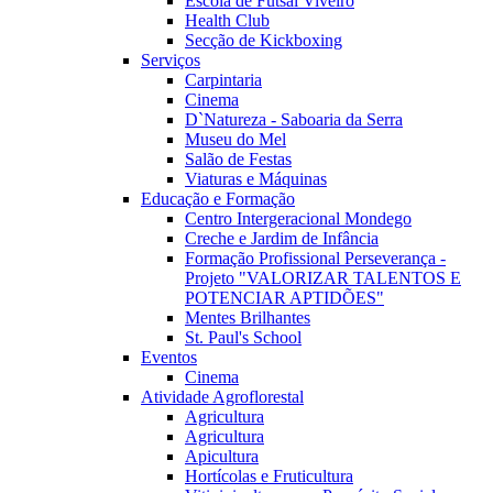
Escola de Futsal Viveiro
Health Club
Secção de Kickboxing
Serviços
Carpintaria
Cinema
D`Natureza - Saboaria da Serra
Museu do Mel
Salão de Festas
Viaturas e Máquinas
Educação e Formação
Centro Intergeracional Mondego
Creche e Jardim de Infância
Formação Profissional Perseverança -
Projeto "VALORIZAR TALENTOS E
POTENCIAR APTIDÕES"
Mentes Brilhantes
St. Paul's School
Eventos
Cinema
Atividade Agroflorestal
Agricultura
Agricultura
Apicultura
Hortícolas e Fruticultura