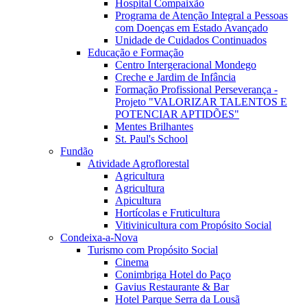
Hospital Compaixão
Programa de Atenção Integral a Pessoas
com Doenças em Estado Avançado
Unidade de Cuidados Continuados
Educação e Formação
Centro Intergeracional Mondego
Creche e Jardim de Infância
Formação Profissional Perseverança -
Projeto "VALORIZAR TALENTOS E
POTENCIAR APTIDÕES"
Mentes Brilhantes
St. Paul's School
Fundão
Atividade Agroflorestal
Agricultura
Agricultura
Apicultura
Hortícolas e Fruticultura
Vitivinicultura com Propósito Social
Condeixa-a-Nova
Turismo com Propósito Social
Cinema
Conimbriga Hotel do Paço
Gavius Restaurante & Bar
Hotel Parque Serra da Lousã