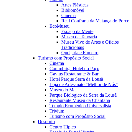
Artes Plásticas
Bibliomóvel
Cinema
Real Confraria da Matança do Porco
EcoMuseu
Espaço da Mente
Museu da Tanoaria
Museu Vivo de Artes e Ofícios
Tradicionais
Queijaria e Fumeiro
Turismo com Propósito Social
Cinema
Conimbriga Hotel do Paço
Gavius Restaurante & Bar
Hotel Parque Serra da Lousã
Loja de Artesanato "Melhor de Nós"
Museu do Mel
Parque Biológico da Serra da Lousã
Restaurante Museu da Chanfana
Templo Ecuménico Universalista
Trivium
Turismo com Propósito Social
Desporto
Centro Hípico