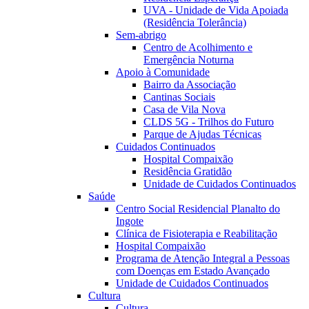
UVA - Unidade de Vida Apoiada
(Residência Tolerância)
Sem-abrigo
Centro de Acolhimento e
Emergência Noturna
Apoio à Comunidade
Bairro da Associação
Cantinas Sociais
Casa de Vila Nova
CLDS 5G - Trilhos do Futuro
Parque de Ajudas Técnicas
Cuidados Continuados
Hospital Compaixão
Residência Gratidão
Unidade de Cuidados Continuados
Saúde
Centro Social Residencial Planalto do
Ingote
Clínica de Fisioterapia e Reabilitação
Hospital Compaixão
Programa de Atenção Integral a Pessoas
com Doenças em Estado Avançado
Unidade de Cuidados Continuados
Cultura
Cultura