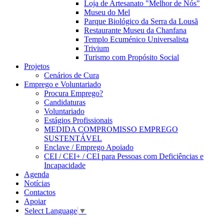
Loja de Artesanato "Melhor de Nós"
Museu do Mel
Parque Biológico da Serra da Lousã
Restaurante Museu da Chanfana
Templo Ecuménico Universalista
Trivium
Turismo com Propósito Social
Projetos
Cenários de Cura
Emprego e Voluntariado
Procura Emprego?
Candidaturas
Voluntariado
Estágios Profissionais
MEDIDA COMPROMISSO EMPREGO
SUSTENTÁVEL
Enclave / Emprego Apoiado
CEI / CEI+ / CEI para Pessoas com Deficiências e
Incapacidade
Agenda
Notícias
Contactos
Apoiar
Select Language
▼