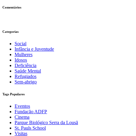
Comentários
Categorias
Social
Infância e Juventude
Mulheres
Idosos
Deficiência
Saúde Mental
Refugiados
Sem-abrigo
Tags Populares
Eventos
Fundação ADFP
Cinema
Parque Biológico Serra da Lousã
St. Pauls School
Visitas