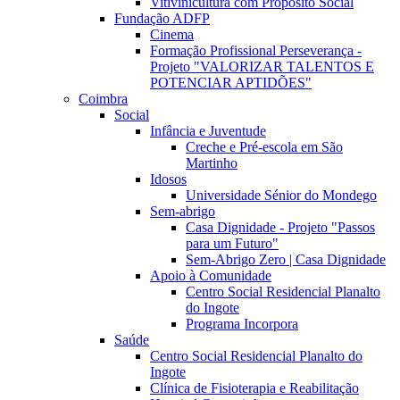
Vitivinicultura com Propósito Social
Fundação ADFP
Cinema
Formação Profissional Perseverança -
Projeto "VALORIZAR TALENTOS E
POTENCIAR APTIDÕES"
Coimbra
Social
Infância e Juventude
Creche e Pré-escola em São
Martinho
Idosos
Universidade Sénior do Mondego
Sem-abrigo
Casa Dignidade - Projeto "Passos
para um Futuro"
Sem-Abrigo Zero | Casa Dignidade
Apoio à Comunidade
Centro Social Residencial Planalto
do Ingote
Programa Incorpora
Saúde
Centro Social Residencial Planalto do
Ingote
Clínica de Fisioterapia e Reabilitação