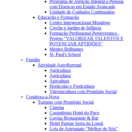
Programa de Atenção Integral a Pessoas
com Doenças em Estado Avançado
Unidade de Cuidados Continuados
Educação e Formação
Centro Intergeracional Mondego
Creche e Jardim de Infância
Formação Profissional Perseverança -
Projeto "VALORIZAR TALENTOS E
POTENCIAR APTIDÕES"
Mentes Brilhantes
St. Paul's School
Fundão
Atividade Agroflorestal
Agricultura
Agricultura
Apicultura
Hortícolas e Fruticultura
Vitivinicultura com Propósito Social
Condeixa-a-Nova
Turismo com Propósito Social
Cinema
Conimbriga Hotel do Paço
Gavius Restaurante & Bar
Hotel Parque Serra da Lousã
Loja de Artesanato "Melhor de Nós"