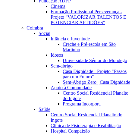
Fundação ADFP
Cinema
Formação Profissional Perseverança -
Projeto "VALORIZAR TALENTOS E
POTENCIAR APTIDÕES"
Coimbra
Social
Infância e Juventude
Creche e Pré-escola em São
Martinho
Idosos
Universidade Sénior do Mondego
Sem-abrigo
Casa Dignidade - Projeto "Passos
para um Futuro"
Sem-Abrigo Zero | Casa Dignidade
Apoio à Comunidade
Centro Social Residencial Planalto
do Ingote
Programa Incorpora
Saúde
Centro Social Residencial Planalto do
Ingote
Clínica de Fisioterapia e Reabilitação
Hospital Compaixão