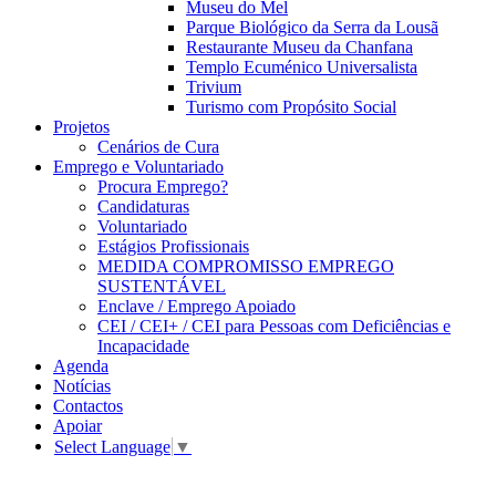
Museu do Mel
Parque Biológico da Serra da Lousã
Restaurante Museu da Chanfana
Templo Ecuménico Universalista
Trivium
Turismo com Propósito Social
Projetos
Cenários de Cura
Emprego e Voluntariado
Procura Emprego?
Candidaturas
Voluntariado
Estágios Profissionais
MEDIDA COMPROMISSO EMPREGO
SUSTENTÁVEL
Enclave / Emprego Apoiado
CEI / CEI+ / CEI para Pessoas com Deficiências e
Incapacidade
Agenda
Notícias
Contactos
Apoiar
Select Language
▼