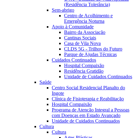
(Residência Tolerância)
Sem-abrigo
Centro de Acolhimento e
Emergência Noturna
Apoio à Comunidade
Bairro da Associação
Cantinas Sociais
Casa de Vila Nova
CLDS 5G - Trilhos do Futuro
Parque de Ajudas Técnicas
Cuidados Continuados
Hospital Compaixão
Residência Gratidão
Unidade de Cuidados Continuados
Saúde
Centro Social Residencial Planalto do
Ingote
Clínica de Fisioterapia e Reabilitação
Hospital Compaixão
Programa de Atenção Integral a Pessoas
com Doenças em Estado Avançado
Unidade de Cuidados Continuados
Cultura
Cultura
Artes Plásticas