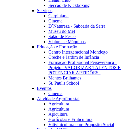
Health Club
Secção de Kickboxing
Serviços
Carpintaria
Cinema
D`Natureza - Saboaria da Serra
Museu do Mel
Salão de Festas
Viaturas e Máquinas
Educação e Formação
Centro Intergeracional Mondego
Creche e Jardim de Infância
Formação Profissional Perseverança -
Projeto "VALORIZAR TALENTOS E
POTENCIAR APTIDÕES"
Mentes Brilhantes
St. Paul's School
Eventos
Cinema
Atividade Agroflorestal
Agricultura
Agricultura
Apicultura
Hortícolas e Fruticultura
Vitivinicultura com Propósito Social