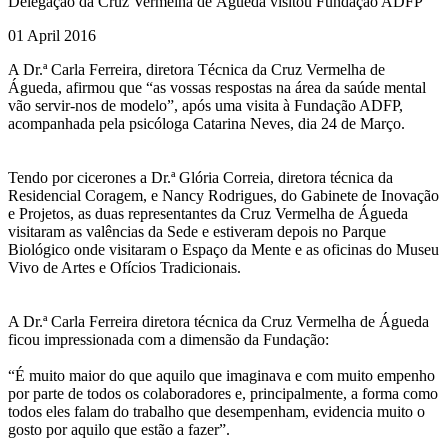
Delegação da Cruz Vermelha de Águeda visitou Fundação ADFP
01 April 2016
A Dr.ª Carla Ferreira, diretora Técnica da Cruz Vermelha de
Águeda, afirmou que “as vossas respostas na área da saúde mental
vão servir-nos de modelo”, após uma visita à Fundação ADFP,
acompanhada pela psicóloga Catarina Neves, dia 24 de Março.
Tendo por cicerones a Dr.ª Glória Correia, diretora técnica da
Residencial Coragem, e Nancy Rodrigues, do Gabinete de Inovação
e Projetos, as duas representantes da Cruz Vermelha de Águeda
visitaram as valências da Sede e estiveram depois no Parque
Biológico onde visitaram o Espaço da Mente e as oficinas do Museu
Vivo de Artes e Ofícios Tradicionais.
A Dr.ª Carla Ferreira diretora técnica da Cruz Vermelha de Águeda
ficou impressionada com a dimensão da Fundação:
“É muito maior do que aquilo que imaginava e com muito empenho
por parte de todos os colaboradores e, principalmente, a forma como
todos eles falam do trabalho que desempenham, evidencia muito o
gosto por aquilo que estão a fazer”.